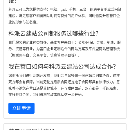
设？
科派云可以为您提供支持：电脑、pad、手机，三合一的跨平台响应式网站
建设，满足您客户浏览网站时拥有良好的用户体验，同时也提升您营口企
业的形象与知名度。
科派云建站公司都服务过哪些行业？
我们服务的企业种类较多，基本客户来自于：节能/环保、金融、制造、服
务、贸易等行业，为营口企业定制适合的网站方案及平台型网站管理系统
（物联网平台、交易平台、信息管理平台等）。
我在营口如何与科派云建站公司达成合作？
您委托我们进行网站开发前，我们会与您签署一份建站合同或协议，这样
双方都会有保障。当前无论是纸质合同还是电子合同都具有法律效力，意
味着不论您在营口还是其他城市，在互联网面前，双方都是一样的距离，
在线签订合同，我们与您的故事就从这一步开始。
立即申请