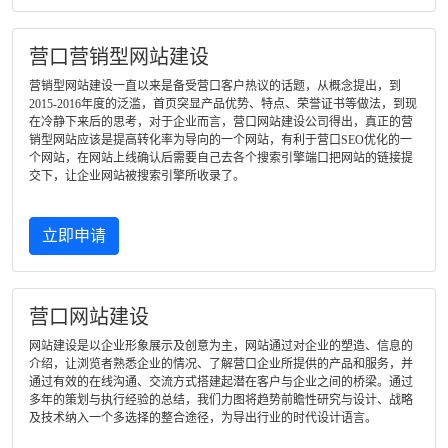
营口营销型网站建设
营销型网站建设一直以来是备受营口客户热议的话题，从概念提出，到
2015-2016年度的泛滥，首页突显产品优势、特点、荣誉证书等做法，到现
在冷静下来后的思考，对于企业而言，营口网站建设公司得出，真正的营
销型网站应该是提高转化率为导向的一个网站，有利于营口SEO优化的一
个网站，在网站上线确认后需要自己去各个搜索引擎端口把网站的链接提
交下，让企业网站被搜索引擎所收录了。
立即申请
营口网站建设
网站建设是以企业形象展示及创意为主，网站通过对企业的塑造、信息的
介绍，让浏览者熟悉企业的情况、了解营口企业所提供的产品和服务，并
通过有效的在线沟通、交流方式搭建起潜在客户与企业之间的桥梁。通过
多年的策划与执行经验的总结，我们力图将趋势前瞻性研究与设计、战略
及技术纳入一个多选择的整合途径，为导出行业的时代设计语言。