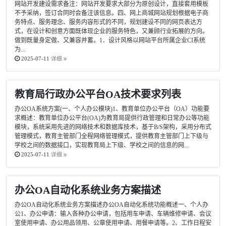
网站开发建设需求备注：网站开发要求大部分为原创设计，直接套用模板
不予采纳，签订合同时会备注该信息。四、网上商城网站规划根据电子商
务特点、服务理念、服务内容形式的不同，规划建设不同的网页表达方
式，在设计和创意方面既体现企业的服务特色，又兼顾行业拓展的方向。
做到既量身定做、又兼容并蓄。1．设计风格以网站平台所属企业CI系统
为...
2025-07-11
详细
教育局行政办公平台OA技术要求列表
办公OA系统方案(一、个人办公模块)1、教育单位办公平台（OA）功能要
求概述：教育单位办公平台(OA)为教育局提供行政管理和日常办公等功能
模块，系统采用先进的网络技术和数据库技术，基于B/S架构，采用分布式
管理模式，教育主管部门全程网络管理模式，提供教育主管部门上下级与
学校之间的数据接口，实现教育局上下级、学校之间的信息的网...
2025-07-11
详细
办公OA自动化系统业务方案描述
办公OA自动化系统业务方案描述办公OA自动化系统功能概述一、个人办
公1、办公申请：输入各种办公申请，包括用车申请、车辆维修申请、会议
室使用申请、办公用品领用、公章使用申请、用餐申请等。2、工作日程安