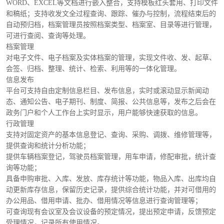
WORD、EXCEL等文档进行嵌入整合，支持模板红头套用、打印文件
和稿纸；支持收发文全过程查询、跟踪、催办与控制，流程结束后的
自动预归档，档案管理员按照档案类型、档案室、目录等进行管理，
可进行查阅、查询等处理。
档案管理
对电子文件、电子档案及实体档案的管理，实现文件收、发、起草、
会签、归档、整理、统计、检索、利用等的一体化管理。
信息发布
平台可支持自由定制信息栏目、发布信息，实时或滚动显示新闻动
态、通知公告、电子期刊、制度、简报、公共信息等，发布之后会在
政务门户和个人工作台上实时显示，用户能够快速获取的信息。
行政管理
支持对固定资产的基本信息登记、查询、采购、调拨、维修管理等，
提供查询和统计分析功能；
提供车辆档案登记，驾驶员档案管理，用车申请，修配审批，统计查
询等功能；
具备申购审批、入库、发放、库存统计等功能，物品入库、出库均自
动更新库存信息，保留历史记录，提供综合统计功能，并对可借用的
办公用品、借用申请、批办、借用情况等信息进行查询管理等；
可查询现有会议室及会议设备的预定情况，提出预定申请，反馈预定
受理情况，记录所有使用情况。