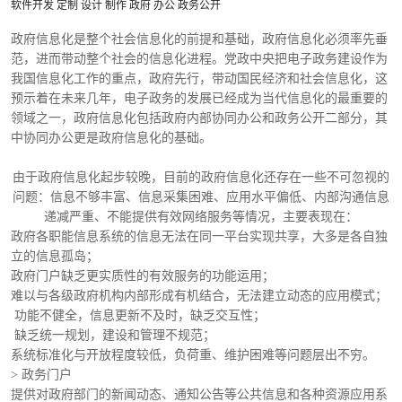
软件开发
定制
设计
制作
政府
办公
政务公开
政府信息化是整个社会信息化的前提和基础，政府信息化必须率先垂
范，进而带动整个社会的信息化进程。党政中央把电子政务建设作为
我国信息化工作的重点，政府先行，带动国民经济和社会信息化，这
预示着在未来几年，电子政务的发展已经成为当代信息化的最重要的
领域之一，政府信息化包括政府内部协同办公和政务公开二部分，其
中协同办公更是政府信息化的基础。
由于政府信息化起步较晚，目前的政府信息化还存在一些不可忽视的
问题：信息不够丰富、信息采集困难、应用水平偏低、内部沟通信息
递减严重、不能提供有效网络服务等情况，主要表现在：
政府各职能信息系统的信息无法在同一平台实现共享，大多是各自独
立的信息孤岛；
政府门户缺乏更实质性的有效服务的功能运用；
难以与各级政府机构内部形成有机结合，无法建立动态的应用模式；
功能不健全，信息更新不及时，缺乏交互性；
缺乏统一规划，建设和管理不规范；
系统标准化与开放程度较低，负荷重、维护困难等问题层出不穷。
> 政务门户
提供对政府部门的新闻动态、通知公告等公共信息和各种资源应用系