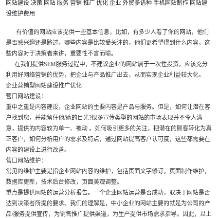
网站建设
决策
网站
服务
营销
推广
优化
企业
外贸多语种
手机网站制作
网站建
设维护费用
有价值的网站应该提供一些基本信息，比如，有多少人看了你的网站，他们
是否感兴趣还是路过，哪些内容是比较受关注的，他们更希望得到什么内容，这
些内容对于决策者来讲，重要性不言而喻。
在我们提供SEM服务过程中，不建议企业的网站属于一次性投资。应该充分
利用好网络营销的优势，把企业与产品推广出去，从而实现企业利益较大化。
企业营销型网站建设推广优化
营口
网站建设：
重中之重是内容建设，企业网站的主要内容是产品与服务。但是，如何让潜在客
户找到您，并能留住他/她的目光?很多宣传类型的网站的市场表现并不令人满
意，提供的内容较为单一、被动 。如何吸引更多的关注，把潜在的顾客转化为真
正客户，如何分析用户的需求及特点，通过网站提高客户认可度，这些都需要在
内容的建设上进行改善。
营口网站维护：
常见的维护主要是指企业网站内容的维护，包括页面文字修订，页面制作维护，
数据库更新，技术后台修改，页面美观调整。
重点是提供网站的运营分析报告。一个企业网站运营是否成功，取决于网站是否
达到决策者所提的要求。我们的理解是，中小企业的网站主要的就是为公司的产
品/服务提供宣传，为销售推广提供渠道，为生产提供市场需求指导。因此，以上