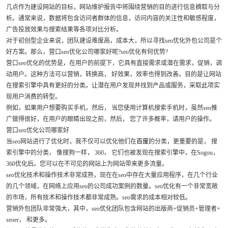
几点作为建设网站的目标，网站维护报告中将围绕营销的目的进行信息摘取与分
析。通常来说，数据将包含访问者群体的信息，访问内容的关注性和敏感程度，
广告投放效果与搜索结果等各项对比分析。
对于初创型企业来说，团队建设难度高，成本大，所以寻找seo优化外包公司是个
好方案。那么，营口seo优化公司哪家好呢?seo优化有何优势?
营口
seo优化的优势是，在用户的前提下，它具有直接需求或潜在需求，促销，调
动用户。这种方法可以营销，转换高， 好效果，效率也得到改善。目的是让网站
在搜索引擎中具有更好的分类。让潜在用户发现并找到产品或服务，采取此项实
现用户消费的转型。
例如，如果用户想要购买手机，然后， 当您使用计算机搜索手机时，虽然seo推
广做得很好，在用户的眼睛出现之前，然后， 您了许多概率，请用户的操作。
营口seo优化公司哪家好
当seo网站进行了优化时，我不仅可以优化他们在
百度
的分类，更重要的是， 搜
索引擎中的分类， 像搜狗一样， 360， 它们也被发现在搜索引擎中，在Sogou，
360优化后。您可以在不可见的网站上为网站带来更多流量。
seo优化技术和操作技术非常成熟，现在在seo中存在大量应用程序，在几个行业
的几个领域，在网络上应用seo的公司成功案例的数量。seo优化有一个非常宽敞
的市场，所有技术和操作技术都非常成熟。seo需求的成本相对较低。
营销外包团队非常强大，其中，seo优化团队包含网站的出版商+促销员+管理者+
seoer， 和更多。