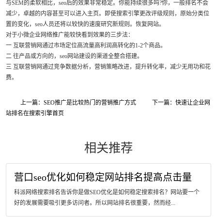
与SEM的柔软相比，seo后的效果非常稳定。你能持续很多吗?你，一般排名不会
减少，卓越的内容甚至可以进入主页。即使搜索引擎更改评级规则，原始分类位
置的变化，seo人员还将以较快的速度研究新规则。恢复网站。
对于小微企业网络推广能较快看到效果的三步法：
一 互联营销网通过市场定位高流量高利润高转化的1-2个商品。
二 往产品或方向的，seo网站建设的渠道全整合搭建。
三 互联营销网通过竞争数据分析，营销策略改进，提升转化率，减少无用功和花
费。
上一篇：SEO推广是比较热门的营销推广方式
下一篇：快速让企业网
站排名在搜索引擎首页
相关推荐
营口seo优化如何稳定网站排名提高点击量
科派网络搜索排名告诉你是做SEO优化是如何稳定搜索排名？网站要一个
好的发展需要吸引更多访问者。所以网站排名很重要，然而经...