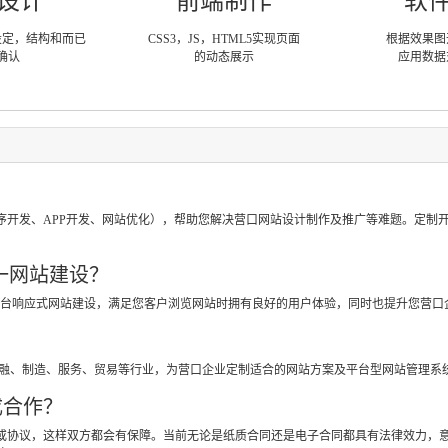
设计
前端制作
软
设定，结构和而已
CSS3，JS，HTML5实现页面
根据效果图
确认
的动态展示
应用数据
？
序开发、APP开发、网站优化），帮助您解决营口网站设计制作及推广等难题。定制
一网站建设？
跨平台响应式网站建设，满足您客户浏览网站时拥有良好的用户体验，同时也提升您营口
？
金融、制造、服务、贸易等行业，为营口企业定制适合的网站方案及平台型网站管理系
成合作？
或协议，这样双方都会有保障。当前无论是纸质合同还是电子合同都具有法律效力，