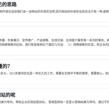
己的思路
制作就在这给咱们谈一谈网站的外部优化吧,因为网站的外部优化的办法只有一种,那即
传播、形象展示、宣传推广、产品销售、在线交易、在线客户服务等一系列的事务。
网络销售的区别，我们就容易明白下面的几句话：（1）网络销售的实现，和企业的网站
量的？
模多大，SEO关键词优化是一项长久的工作，需要在实践中不断的摸索，需要耐心。如
网站的呢
结果为导向，帮助企业实现经营目标。 营销型网站一定是以营销结果为导向，通过不