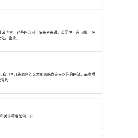
么内容，这些内容对于决策者来讲，重要性不言而喻。 在
。企业...
每天自己写几篇原创的文章那蜘蛛肯定喜欢你的网站。而高质
规...
握和关注程度如何。在