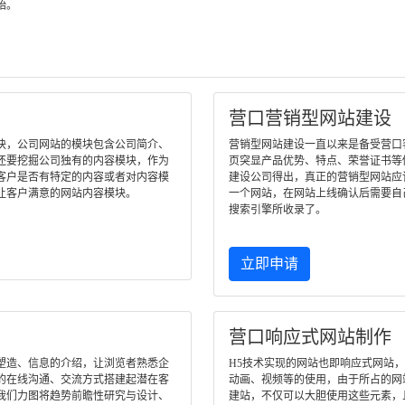
始。
营口营销型网站建设
块，公司网站的模块包含公司简介、
营销型网站建设一直以来是备受营口客户
还要挖掘公司独有的内容模块，作为
页突显产品优势、特点、荣誉证书等
客户是否有特定的内容或者对内容模
建设公司得出，真正的营销型网站应
让客户满意的网站内容模块。
一个网站，在网站上线确认后需要自
搜索引擎所收录了。
立即申请
营口响应式网站制作
塑造、信息的介绍，让浏览者熟悉企
H5技术实现的网站也即响应式网站
的在线沟通、交流方式搭建起潜在客
动画、视频等的使用，由于所占的网
我们力图将趋势前瞻性研究与设计、
建站，不仅可以大胆使用这些元素，