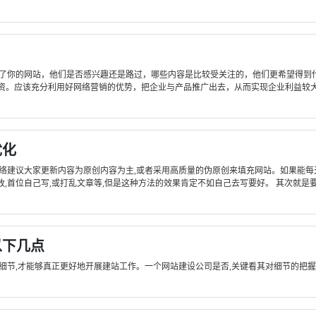
你的网站，他们是否感兴趣还是路过，哪些内容是比较受关注的，他们更希望得到什
资。应该充分利用好网络营销的优势，把企业与产品推广出去，从而实现企业利益较大化
优化
网络建议大家更新内容为原创内容为主,或者采用高质量的伪原创来填充网站。如果能
首位自己写,或打乱文章等,但是这种方法的效果肯定不如自己去写要好。 其次就是要有
以下几点
细节,才能够真正更好地开展建站工作。一个网站建设公司是否,关键看其对细节的把