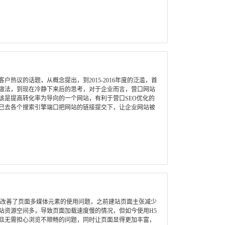
热议的话题，从概念提出，到2015-2016年度的泛滥，首
做法，到现在冷静下来后的思考，对于企业而言，营口网站
该是提高转化率为导向的一个网站，有利于营口SEO优化的
己去各个搜索引擎端口把网站的链接提交下，让企业网站被
，改善了页面多媒体元素的使用问题，之前建站页面主张减少
站资源空间多，导致页面加载速度慢的情况，但如今使用H5
且无需担心浏览不顺畅的问题，同时让页面显得更加丰富，