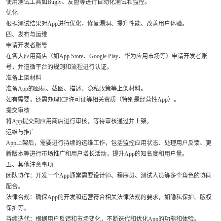
使用测试工具如Bugly、友盟等进行自动化测试和监控。
优化
根据测试结果对App进行优化，修复漏洞、提升性能、改善用户体验。
四、发布与运维
申请开发者账号
在各大应用商店（如App Store、Google Play、华为应用市场等）申请开发者账
号，并遵循平台的规则和流程进行认证。
准备上架材料
准备App的图标、截图、描述、隐私政策等上架材料。
如有需要，还需办理ICP许可证等相关资质（特别是经营性App）。
提交审核
将App提交到应用商店进行审核，等待审核通过并上架。
运维与推广
App上架后，需要进行持续的运维工作，包括监控应用状态、处理用户反馈、更
新版本等进行市场推广和用户增长活动，提升App的知名度和用户量。
五、其他注意事项
团队协作：开发一个App通常需要设计师、程序员、测试人员等多个角色的协同
配合。
法律合规：确保App的开发和运营符合相关法律法规的要求，如隐私保护、版权
保护等。
持续迭代：根据用户反馈和市场变化，不断迭代和优化App的功能和体验。