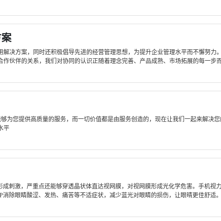
方案
用解决方案，同时还积极倡导先进的经营管理思想，为提升企业管理水平而不懈努力
作伙伴的关系，我们对协同的认识正随着理念完善、产品成熟、市场拓展的每一步而日
队能够为您提供高质量的服务，而一切价值都是由服务创造的，现在让我们一起来解决
水平
形成刺激，严重点还能够穿透晶状体直达视网膜，对视网膜形成光化学危害。手机视力
P消除眼睛酸涩、发热、痛苦等不适症状，减少蓝光对眼睛的损伤，让眼晴更佳舒适。护