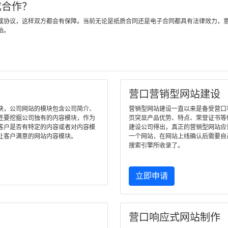
成合作？
或协议，这样双方都会有保障。当前无论是纸质合同还是电子合同都具有法律效力，
始。
营口营销型网站建设
块，公司网站的模块包含公司简介、
营销型网站建设一直以来是备受营口客户
还要挖掘公司独有的内容模块，作为
页突显产品优势、特点、荣誉证书等
客户是否有特定的内容或者对内容模
建设公司得出，真正的营销型网站应
让客户满意的网站内容模块。
一个网站，在网站上线确认后需要自
搜索引擎所收录了。
立即申请
营口响应式网站制作