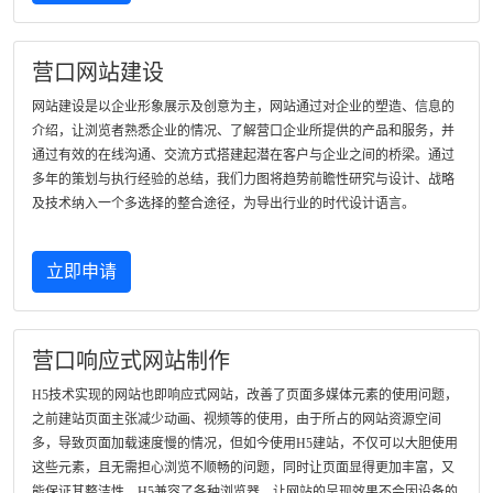
营口网站建设
网站建设是以企业形象展示及创意为主，网站通过对企业的塑造、信息的
介绍，让浏览者熟悉企业的情况、了解营口企业所提供的产品和服务，并
通过有效的在线沟通、交流方式搭建起潜在客户与企业之间的桥梁。通过
多年的策划与执行经验的总结，我们力图将趋势前瞻性研究与设计、战略
及技术纳入一个多选择的整合途径，为导出行业的时代设计语言。
立即申请
营口响应式网站制作
H5技术实现的网站也即响应式网站，改善了页面多媒体元素的使用问题，
之前建站页面主张减少动画、视频等的使用，由于所占的网站资源空间
多，导致页面加载速度慢的情况，但如今使用H5建站，不仅可以大胆使用
这些元素，且无需担心浏览不顺畅的问题，同时让页面显得更加丰富，又
能保证其整洁性。H5兼容了各种浏览器，让网站的呈现效果不会因设备的