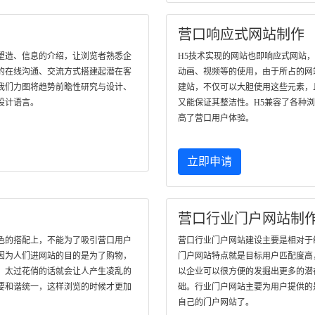
营口响应式网站制作
塑造、信息的介绍，让浏览者熟悉企
H5技术实现的网站也即响应式网站
的在线沟通、交流方式搭建起潜在客
动画、视频等的使用，由于所占的网
我们力图将趋势前瞻性研究与设计、
建站，不仅可以大胆使用这些元素，
设计语言。
又能保证其整洁性。H5兼容了各种
高了营口用户体验。
立即申请
营口行业门户网站制
色的搭配上，不能为了吸引营口用户
营口行业门户网站建设主要是相对于
因为人们进网站的目的是为了购物，
门户网站特点就是目标用户匹配度高
，太过花俏的话就会让人产生凌乱的
以企业可以很方便的发掘出更多的潜
要和谐统一，这样浏览的时候才更加
础。行业门户网站主要为用户提供的
自己的门户网站了。