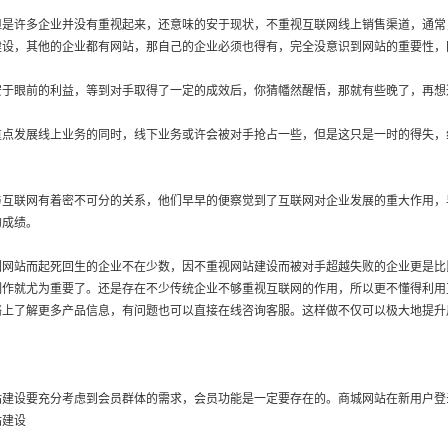
许多企业并没有重视起来，还意味的安于现状，不重视互联网线上销售渠道，通常
建设，其他的企业都有网站，那自己的企业必须也得有，完全没意识到网站的重要性，
眼前的利益，等到对手取得了一定的成效后，你猜幡然醒悟，那就有些晚了，再想
发展线上业务的同时，线下业务或许会被对手抢占一些，但是这只是一时的得失，
联网有着密不可分的关系，他们早早的便察觉到了互联网对企业发展的重大作用，
的成绩。
站而起死回生的企业不在少数，因不重视网站建设而被对手超越失败的企业更是比
作就尤为重要了。还是存在不少传统企业不够重视互联网的作用，所以更不懂得利用
络上了解更多产品信息，有问题也可以直接在线咨询客服。这样做不仅可以极大地提升
设要充分考虑到会员群体的需求，会员功能是一定要存在的。商城网站在新用户登
站建设