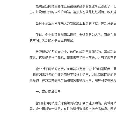
虽然企业网站重要性已经被越来越多的企业所认识到了，但是
已，并没用好好的去维护网站，这顶多也就是赶赶潮流，跟风
当对手企业用网站来大力发展线上业务的时候，你却只是安于
所以，企业必须重视网站建设，要做到敢为人先，可能在重点
的空间，笑到的才是真正的赢家。
放眼那些知名的大企业，他们的成功不是偶然的，其成功与互
效果，这就是抓住了先机，做事做在了别人前头，才有了现在
企业对于网站的态度，有可能决定这个企业的前进脚步，因网
现在越来越多的企业采用线下和线上销售，因此商城网站的制
直接的一种方式就是把产品和服务推销给用户，用户可以在网
一、网站商城会员
营口科派网站建设时会给网站添加会员注册功能，商城网站建
容。企业可以这一信息，有性的进行选择和推送产品信息。网