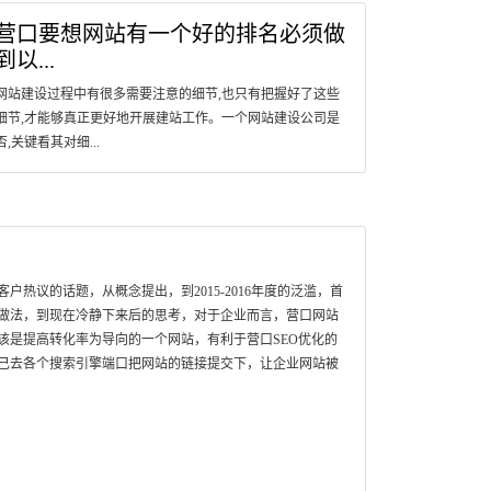
营口要想网站有一个好的排名必须做
到以...
网站建设过程中有很多需要注意的细节,也只有把握好了这些
细节,才能够真正更好地开展建站工作。一个网站建设公司是
否,关键看其对细...
热议的话题，从概念提出，到2015-2016年度的泛滥，首
做法，到现在冷静下来后的思考，对于企业而言，营口网站
该是提高转化率为导向的一个网站，有利于营口SEO优化的
己去各个搜索引擎端口把网站的链接提交下，让企业网站被