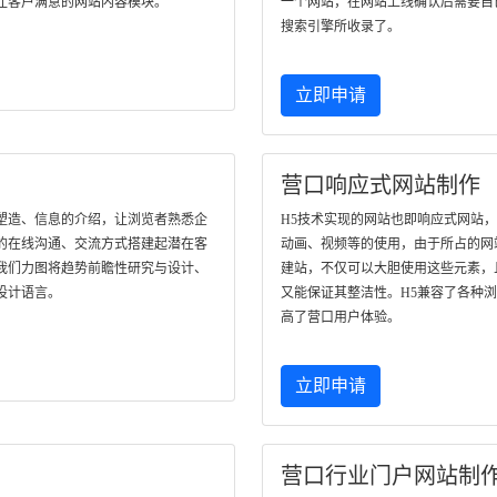
让客户满意的网站内容模块。
一个网站，在网站上线确认后需要自
搜索引擎所收录了。
立即申请
营口响应式网站制作
塑造、信息的介绍，让浏览者熟悉企
H5技术实现的网站也即响应式网站
的在线沟通、交流方式搭建起潜在客
动画、视频等的使用，由于所占的网
我们力图将趋势前瞻性研究与设计、
建站，不仅可以大胆使用这些元素，
设计语言。
又能保证其整洁性。H5兼容了各种
高了营口用户体验。
立即申请
营口行业门户网站制