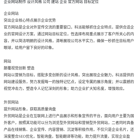
企业网站制作
设计风格
公司
建站
企业
官方网站
目标定位
企业网站
突出企业核心特点展示企业优势
官方网站是企业对外宣传交流的重要窗口，科派能够抓住企业特点，提供合适企
业的官网设计方案，通过网站目标定位，性选择布局重点展示了客户所关心的内
容，并以简洁明朗的设计风格，清晰展现公司水平实力，确保一秒抓住目标用户
眼球，给用户留下良好的印象。
网站
颠覆视觉创新 塑造
网站以营销为目标，搭配多变创新的设计风格，突出展现企业魅力，科派提供的
网站建设服务，努力发掘每一的独特记忆点，设定专属的展示角度；并以震撼的
视觉冲击力，塑造令人记忆深刻的形象；助力企业扩大知名度，增强效应。
外贸网站
提升网站形象，获取高质量询盘
外贸网站是企业在互联网上进行产品展示和形象宣传的平台，面向用户主要为国
外客户，按照其功能可以分为浏览型外贸网站和营销型外贸网站，二者同时具备
产品在线销售、企业宣传、内容营销、沉淀等积极作用，不仅只是企业名片，还
深度整合SEO优化，智能询盘，智能翻译等功能，助力提升流量，实现企业盈