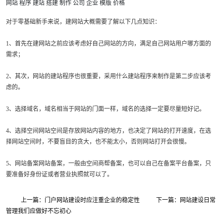
网站
程序
建站
搭建
制作
公司
企业
模版
价格
对于零基础新手来说，建网站大概需要了解以下几点知识：
1、首先在建网站之前应该考虑好自己网站的方向，满足自己网站用户哪方面的
需求；
2、其次，网站的建站程序也很重要，采用什么建站程序来制作是第二步应该考
虑的。
3、选择域名，域名相当于网站的门面一样，域名的选择一定要尽量短好记。
4、选择空间网站空间是存放网站内容的地方，也决定了网站的打开速度，在选
择网站空间时，不要盲目的贪大，也不能太小，否则网站打开会很慢。
5、网站备案网站备案，一般由空间商帮备案，也可以自己在备案平台备案，只
要准备好身份证或者营业执照就可以了。
上一篇：门户网站建设时应注重企业的稳定性
下一篇：网站建设日常
管理我们应做好不忘初心