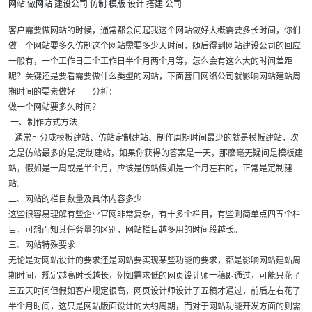
网站
做网站
建设公司
仿制
模版
设计
搭建
公司
客户需要做网站的时候，通常都会问起我这个网站做好大概需要多长时间，你们
做一个网站要多久仿制这个网站需要多少天时间，随后得到网站建设公司的回应
一般有，一个工作日三个工作日半个月两个月等，怎么会有这么大的时间差距
呢？关键还是要看需要做什么类型的网站，下面营口网络公司就影响网站建站周
期时间的要素做好一一分析：
做一个网站要多久时间？
一、制作方式方法
通常可分成模板建站、仿站定制建站、制作周期时间最少的就是模板建站，次
之是仿站最多的是;定制建站，如果你获得的答案是一天，那麼毫无疑问是模板建
站，假如是一周或是半个月，应该是仿站假如是一个月左右的，正常是定制建
站。
二、网站的栏目数量及具体内容多少
这些很容易理解有些企业官网非常复杂，有十多个栏目，有些则简单点四五个栏
目，可想而知其任务量的区别，网站栏目越多用的时间段越长。
三、网站特殊要求
无论是对网站设计的要求还是网站要实现某些功能的要求，都是影响网站建站周
期时间，规定越高时长越长，例如需求低的网页设计师一稿即通过，可能只花了
三五天时间但假如客户规定很高，网页设计师设计了五稿才通过，前后左右花了
半个月时间，这只是网站版面设计的大约周期，而对于网站功能开发方面的则需