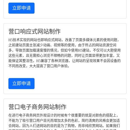
立即申请
营口响应式网站制作
H5技术实现的网站也即响应式网站，改善了页面多媒体元素的使用问题，
之前建站页面主张减少动画、视频等的使用，由于所占的网站资源空间
多，导致页面加载速度慢的情况，但如今使用H5建站，不仅可以大胆使用
这些元素，且无需担心浏览不顺畅的问题，同时让页面显得更加丰富，又
能保证其整洁性。H5兼容了各种浏览器，让网站的呈现效果不会因设备的
不同而改变，大大提高了营口用户体验。
立即申请
营口电子商务网站制作
在进行电子商务网页外观设计的时候有个很重要的就是对颜色的搭配上，
不能为了吸引营口用户目光而增加太多的色彩，简约清爽的风格会更加适
合网站，因为人们进网站的目的是为了购物，而非纯欣赏网站。如果我们