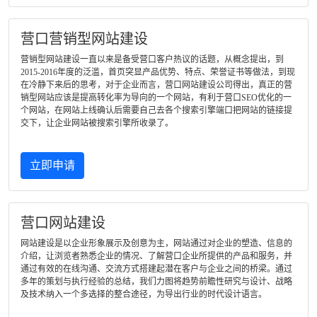
营口营销型网站建设
营销型网站建设一直以来是备受营口客户热议的话题，从概念提出，到
2015-2016年度的泛滥，首页突显产品优势、特点、荣誉证书等做法，到现
在冷静下来后的思考，对于企业而言，营口网站建设公司得出，真正的营
销型网站应该是提高转化率为导向的一个网站，有利于营口SEO优化的一
个网站，在网站上线确认后需要自己去各个搜索引擎端口把网站的链接提
交下，让企业网站被搜索引擎所收录了。
立即申请
营口网站建设
网站建设是以企业形象展示及创意为主，网站通过对企业的塑造、信息的
介绍，让浏览者熟悉企业的情况、了解营口企业所提供的产品和服务，并
通过有效的在线沟通、交流方式搭建起潜在客户与企业之间的桥梁。通过
多年的策划与执行经验的总结，我们力图将趋势前瞻性研究与设计、战略
及技术纳入一个多选择的整合途径，为导出行业的时代设计语言。