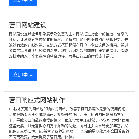
营口网站建设
网站建设是以企业形象展示及创意为主，网站通过对企业的塑造、信息的
介绍，让浏览者熟悉企业的情况、了解营口企业所提供的产品和服务，并
通过有效的在线沟通、交流方式搭建起潜在客户与企业之间的桥梁。通过
多年的策划与执行经验的总结，我们力图将趋势前瞻性研究与设计、战略
及技术纳入一个多选择的整合途径，为导出行业的时代设计语言。
立即申请
营口响应式网站制作
H5技术实现的网站也即响应式网站，改善了页面多媒体元素的使用问题，
之前建站页面主张减少动画、视频等的使用，由于所占的网站资源空间
多，导致页面加载速度慢的情况，但如今使用H5建站，不仅可以大胆使用
这些元素，且无需担心浏览不顺畅的问题，同时让页面显得更加丰富，又
能保证其整洁性。H5兼容了各种浏览器，让网站的呈现效果不会因设备的
不同而改变，大大提高了营口用户体验。