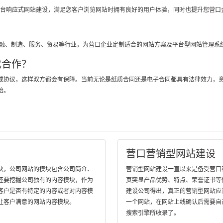
跨平台响应式网站建设，满足您客户浏览网站时拥有良好的用户体验，同时也提升您营口
？
金融、制造、服务、贸易等行业，为营口企业定制适合的网站方案及平台型网站管理系
成合作？
或协议，这样双方都会有保障。当前无论是纸质合同还是电子合同都具有法律效力，
始。
营口营销型网站建设
块，公司网站的模块包含公司简介、
营销型网站建设一直以来是备受营口客户
还要挖掘公司独有的内容模块，作为
页突显产品优势、特点、荣誉证书等
客户是否有特定的内容或者对内容模
建设公司得出，真正的营销型网站应
让客户满意的网站内容模块。
一个网站，在网站上线确认后需要自
搜索引擎所收录了。