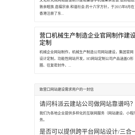
文化研究院网站建设制作建站兼容手机端秉承总会:弘扬祖德
敦亲睦族.造福宗亲.和谐社会.的十六字方针，于2015年8月在
香港注册了东...
营口机械生产制造企业官网制作建
定制
机械企业网站制作，机械生产制造公司网站建设，集团官网
设计定制，功能性网站开发，H5网站定制公司产品涵盖O形
圈、往复密封件、...
致营口网站建设需求用户的一封信
请问科派云建站公司做网站靠谱吗
我们为各地企业提供多样化的互联网服务（网站建设、小程
务。
是否可以提供跨平台网站设计/三合