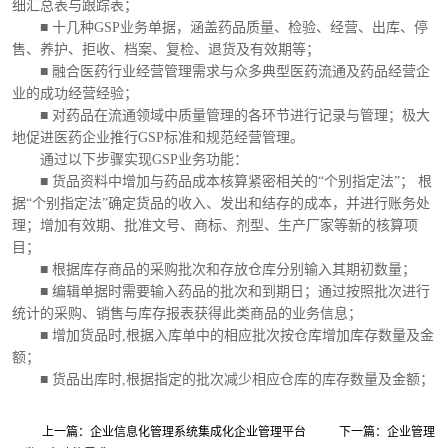
细汇总表与跟踪表；
■ 十几种GSP业务单据，涵盖药品质量、检验、经营、出库、停
售、养护、拒收、档案、复检、退货及有效期等；
■ 融合医药行业经营管理需求与众多典型医药流通及药品经营企
业的成功经营经验；
■ 对药品在流通领域中质量管理的各环节进行记录与管理；极大
地促进医药企业推行GSP标准和规范经营管理。
通过以下步骤实现GSP业务功能：
■ 货品资料中增加与药品成本核算紧密相关的“个别指定法”； 根
据“个别指定法”确定货品的收入、发出和结存的成本，并进行账务处
理；增加有效期、批准文号、商标、剂型、生产厂家等新的核算项
目；
■ 根据库存商品的采购批次和存放仓库分别输入其期初数量；
■ 编辑单据时需要输入药品的批次和到期日；通过按照批次进行
统计的采购、销售与库存报表获得此类商品的业务信息；
■ 增加货品时,根据入库单中的相应批次按仓库增加库存数量及金
额；
■ 货品出库时,根据指定的批次减少相应仓库的库存数量及金额；
上一篇：企业信息化管理系统集成化企业管理平台
下一篇：企业管理