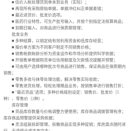
■ 估价入帐处理货到单未到业务（实际）；
■ 再现所有采购原始单据，单据冲红纠正单据差错；
■ 最近进货价、批发价选项。
■ 医药行业特性，可生产批号输入，并按个别指定法核算商品；
■ 到期日输入，对商品进行保质期管理；
批发业务
■ 多种结算，以销定结有效利用资金和低库存经营；
■ 报价单方案为不同客户制定不同销售价格；
■ 销售帐款帐龄分析为资金运作和市场分析提供科学依据；
■ 开销售单根据购货单位信用额度及欠款情况提醒并预警；
■ 可由用户选择哪种批次号商品进行销售，保证商品在保质期内
销售；
■ 零售多收与抹零处理功能，解决零售实际收款；
■ 零售退货处理，轻松处理赠品业务，按销售单进行销售打折；
■ “最近货品”选项；多种价格级别设定：销售价、批发价（5
种）、零售价（2种）。
库存管理
■ 货品库存数量与价格调整方便使用；库存商品调拨管理有序；
库存商品预警提供采购依据；
■ 灵活组装拆卸管理，拆散商品实现多种促销；库房盘点随时进
行，无须停业或连夜突击；