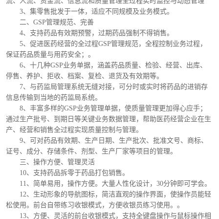
流、人流、资金流、信息流和质量管理全过程实时监控与动态管理
3、集零售批发于一体，适应不同规模及业务模式。
二、GSP管理规范、完善
4、支持药品有效期预警，过期药品强制不得销售。
5、促进医药经营的全过程GSP管理规范，全程控制业务过程，
保证药品质量与用药安全；。
6、十几种GSP业务单据，涵盖药品质量、检验、经营、出库、
停售、养护、拒收、档案、复检、退货及有效期等。
7、与药监局管理系统无缝对接，可分时或实时将药品的进销存
信息传输到当地的药监局系统。
8、丰富多样的GSP业务管理单据，使质量管理更加得心应手；
通过生产批号、到期日等关键业务数据管理，帮助医药经营企业在生
产、经营和销售全过程实现质量控制与管理。
9、可对药品有效期、生产日期、生产批次、批准文号、商标、
证号、成分、存储条件、剂型、生产厂家等项目的管理。
三、操作方便、管理灵活
10、支持药品拆零于药品打包销售。
11、简单易用，操作方便。大量人性化设计，30分钟即可学会。
12、生动形象的导航图标，简洁直观的操作界面，使操作员能轻
松使用。前台自带练习收银模式，方便收银员练习使用。。
13、方便、灵活的前台收银模式，支持全键盘操作与鼠标操作相