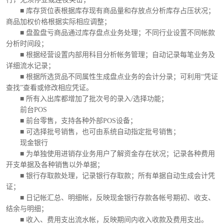
■ 库存货位表根据库存现有商品量和存放点分析库存占压状况；
商品加权价格根据实际相应调整；
■ 盘盈盘亏商品通过库存盘点业务处理；不同行业设置不同帐款
分析时间段；
■ 根据经营设置内部用科目分析帐务管理；自动记录每笔业务及
详细流水记录；
■ 根据所选货品不同属性生成盘点业务的会计分录；可利用“凭证
查找”查看或修改相应凭证。
■ 所有入出库都增加了批次号的录入/选择功能；
前台POS
■ 前台零售，支持各种外部POS设备；
■ 可选择批号销售，也可由系统自动指定批号销售；
现金银行
■ 为单独使用进销存业务用户了解资金存在状况；记录各种费用
开支单据及各种销售以外单据；
■ 银行存取款处理，记录银行存取款；所有单据自动生成会计凭
证；
■ 日记帐汇总、明细帐，反映现金银行存款各帐号期初、收支、
结余与明细；
■ 收入、费用支出流水帐，反映期间内收入收款及费用支出。