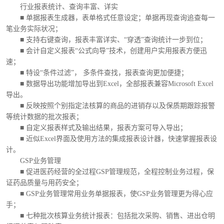
行业报表统计、查询丰富、详实
■ 单据报表生成器，表单格式任意设定；单据再现查询追查每一
笔业务实际状况；
■ 支持右键查询，报表丰富详实、“穿透”查询统计一步到位；
■ 会计自定义报表“公式向导”技术，创建用户实用报表方便迅
速；
■ 特设“条件过滤”， 多条件查找，报表查询更加便捷；
■ 数据导出功能增加导出到Excel，全部报表兼容Microsoft Excel
导出。
■ 反映按照个别指定法核算的商品的进销存以及保质期跟踪报警
等统计数据的批次报表；
■ 自定义报表样式及输出结果，报表方案可导入导出；
■ 近似Excel界面及使用方法的集成报表设计器，快速掌握报表设
计。
GSP业务管理
■ 促进医药经营的全过程GSP管理规范，全程控制业务过程，保
证药品质量与用药安全；
■ GSP业务管理常用业务单据报表，使GSP业务管理更为得心应
手；
■ 七种批次核算业务统计报表：包括批次采购、销售、进出仓明